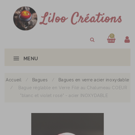
0
MENU
Accueil
Bagues
Bagues en verre acier inoxydable
Bague réglable en Verre Filé au Chalumeau COEUR
"blanc et violet rosé" - acier INOXYDABLE