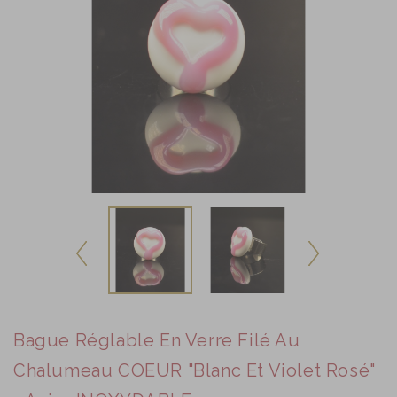
Bague Réglable En Verre Filé Au
Chalumeau COEUR "blanc Et Violet Rosé"