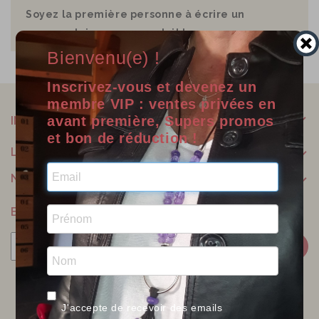
Soyez la première personne à écrire un
commentaire sur ce produit !
Bienvenu(e) !
Inscrivez-vous et devenez un
membre VIP : ventes privées en
avant première, Supers promos
INFORMATIONS
et bon de réduction !
LILOO CRÉATIONS
NOTRE SOCIÉTÉ
BULLETIN
Facebook
Twitter
Pinterest
J'accepte de recevoir des emails