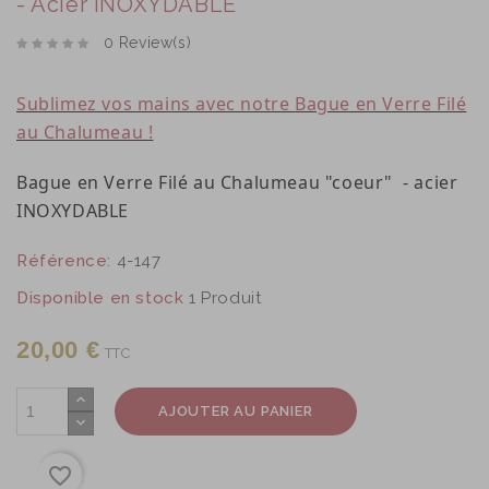
- Acier INOXYDABLE
0 Review(s)
Sublimez vos mains avec notre Bague en Verre Filé
au Chalumeau !
Bague en Verre Filé au Chalumeau "coeur" - acier
INOXYDABLE
Référence:
4-147
Disponible en stock
1 Produit
20,00 €
TTC
AJOUTER AU PANIER
favorite_border