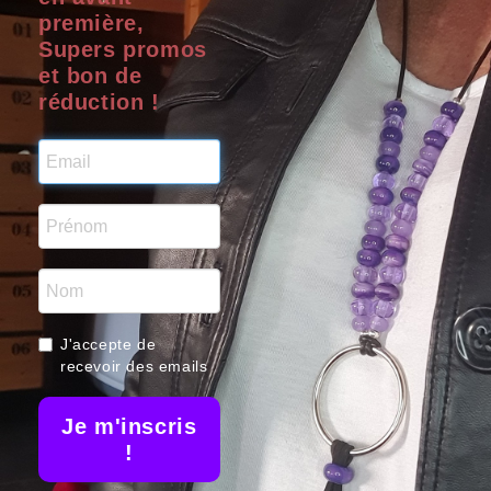
première,
Supers promos
et bon de
INFORMATIONS
LILO
réduction !
Liloo Créations
B
41 rue magenta
84100 Orange
Prom
France
06 01 98 98 90
Nou
Nos me
contact@liloo-creations.com
J'accepte de
bijoux ar
recevoir des emails
Je m'inscris
!