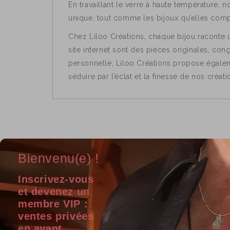
En travaillant le verre à haute température, 
unique, tout comme les bijoux qu’elles com
Chez Liloo Créations, chaque bijou raconte un
site internet sont des pièces originales, con
personnelle, Liloo Créations propose égalem
séduire par l’éclat et la finesse de nos créati
Bienvenu(e) !
Inscrivez-vous
et devenez un
membre VIP :
Soyez la première personne à écrire un c
ventes privées
en avant