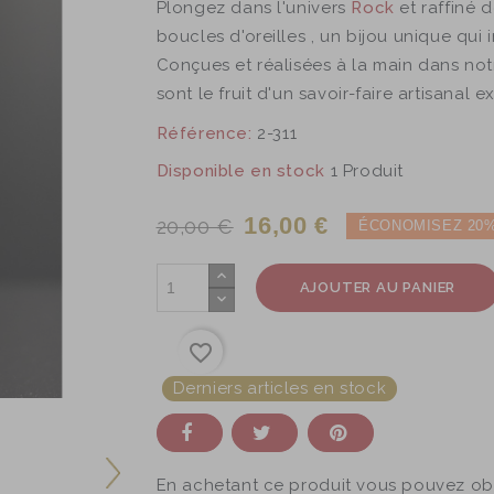
Plongez dans l'univers
Rock
et raffiné 
boucles d'oreilles , un bijou unique qui 
Conçues et réalisées à la main dans notr
sont le fruit d'un savoir-faire artisanal 
Référence:
2-311
Disponible en stock
1 Produit
16,00 €
20,00 €
ÉCONOMISEZ 20
AJOUTER AU PANIER
favorite_border
Derniers articles en stock
En achetant ce produit vous pouvez ob