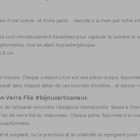
d'une creole et d'une perle , réalisée à la main par notre arti
ilé sont minutieusement travaillées pour capturer la lumière et 
eptionnelles, tout en étant hypoallergénique.
 1.8 cm
ne histoire. Chaque création Liloo est une pièce unique, façonn
isanat dans chaque détail de ces boucles d’oreilles , et laissez
 en Verre Filé #bijouxartisanaux
 de l’artisanat rencontre l'élégance intemporelle. Située à Orang
les de verre filé au chalumeau. Chaque perle, façonnée à la main 
exceptionnelle.
at et exigeant, où la précision et la créativité se rejoignent pou