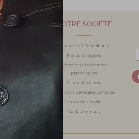
O CRÉATIONS
NOTRE SOCIÉTÉ
ijoux en verre
Livraison et Expéditions
Mon atelier
Mentions légales
otions Bijoux et
Protection des données
accessoires
personnelles
veaux produits
Paiement sécurisé
illeures ventes de
Conditions Générales de Vente
tisanaux en perles de
Gestion des cookies
verre
Contactez-nous
Plan du site