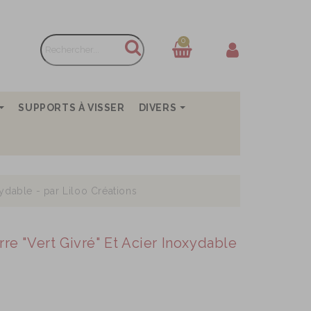
0
SUPPORTS À VISSER
DIVERS
xydable - par Liloo Créations
re "vert Givré" Et Acier Inoxydable