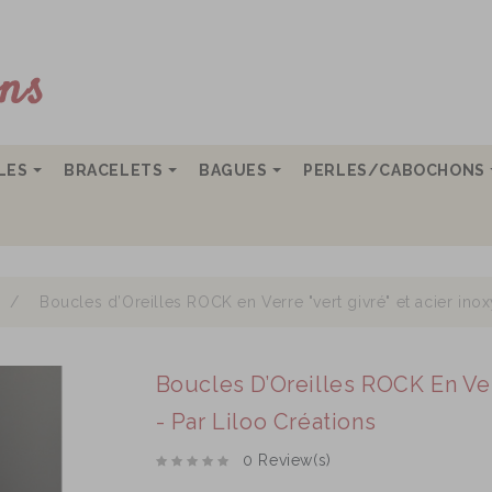
LLES
BRACELETS
BAGUES
PERLES/CABOCHONS
Boucles d’Oreilles ROCK en Verre "vert givré" et acier ino
Boucles D’Oreilles ROCK En Ver
- Par Liloo Créations
0 Review(s)