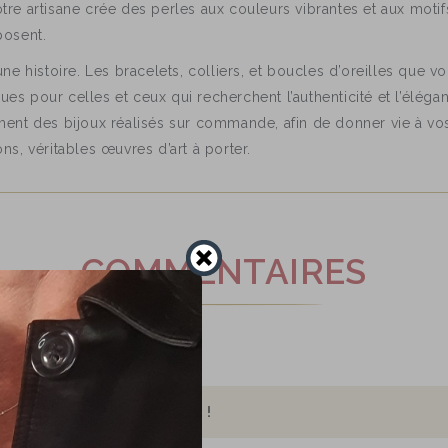
notre artisane crée des perles aux couleurs vibrantes et aux mot
posent.
e histoire. Les bracelets, colliers, et boucles d’oreilles que vo
çues pour celles et ceux qui recherchent l’authenticité et l’élé
ent des bijoux réalisés sur commande, afin de donner vie à vos
ons, véritables œuvres d’art à porter.
COMMENTAIRES
ommentaire sur ce produit !