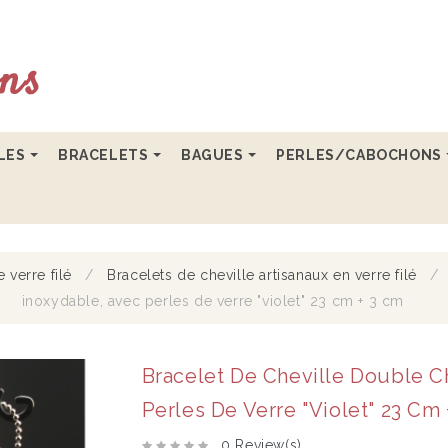
LLES
BRACELETS
BAGUES
PERLES/CABOCHONS
 verre filé
Bracelets de cheville artisanaux en verre filé
inoxydable, avec perles de verre "violet" 23 cm + 3 cm
Bracelet De Cheville Double C
Perles De Verre "violet" 23 Cm
0 Review(s)