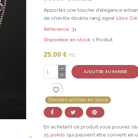
Apportez une touche d'élégance artisan
de cheville double rang signé
Liloo Cré
Référence:
31
Disponible en stock
1 Produit
25,00 €
TTC
AJOUTER AU PANIER
favorite_border
Derniers articles en stock
En achetant ce produit vous pouvez ob
25
points
qui peuvent être converti en 