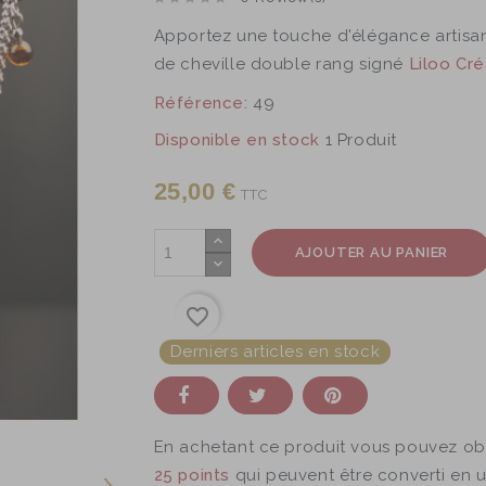
Apportez une touche d'élégance artisan
de cheville double rang signé
Liloo Cré
Référence:
49
Disponible en stock
1 Produit
25,00 €
TTC
AJOUTER AU PANIER
favorite_border
Derniers articles en stock
En achetant ce produit vous pouvez ob
25
points
qui peuvent être converti en 