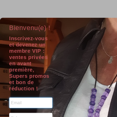
Bienvenu(e) !
Inscrivez-vous
et devenez un
membre VIP :
Soyez la première personne à écrire un c
ventes privées
en avant
première,
Supers promos
et bon de
INFORMATIONS
LILO
réduction !
Liloo Créations
B
41 rue magenta
84100 Orange