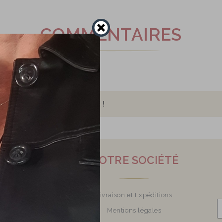
COMMENTAIRES
ommentaire sur ce produit !
O CRÉATIONS
NOTRE SOCIÉTÉ
ijoux en verre
Livraison et Expéditions
Mon atelier
Mentions légales