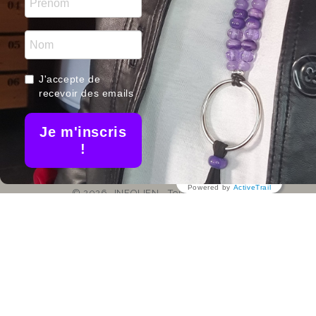
Prom
France
06 01 98 98 90
Nou
Nos me
contact@liloo-creations.com
J'accepte de
bijoux ar
recevoir des emails
Je m'inscris
!
Powered by
ActiveTrail
© 2026 -INFOLIEN - Tous droits réservés.