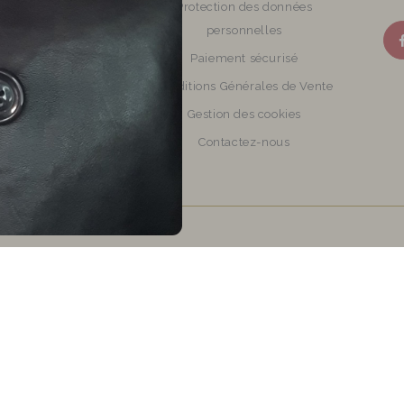
otions Bijoux et
Protection des données
accessoires
personnelles
veaux produits
Paiement sécurisé
illeures ventes de
Conditions Générales de Vente
tisanaux en perles de
Gestion des cookies
verre
Contactez-nous
Plan du site