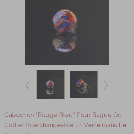
Cabochon "rouge Bleu" Pour Bague Ou
Collier Interchangeable En Verre (sans Le