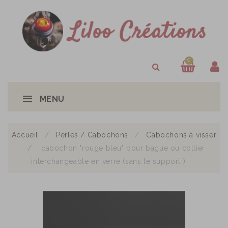
0
MENU
Accueil
Perles / Cabochons
Cabochons à visser
cabochon "rouge bleu" pour bague ou collier
interchangeable en verre (sans le support )