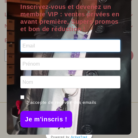
INFORMATIONS
Inscrivez-vous et devenez un
membre VIP : ventes privées en
LILOO CRÉATIONS
avant première, Supers promos
NOTRE SOCIÉTÉ
et bon de réduction !
BULLETIN
Facebook
Twitter
Pinterest
Instagram
J'accepte de recevoir des emails
Je m'inscris !
© 2026 -INFOLIEN - Tous droits réservés.
Powered by
ActiveTrail