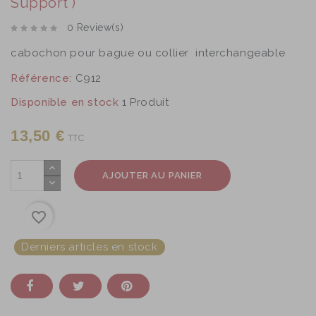
Support )
0 Review(s)
cabochon pour bague ou collier interchangeable
Référence:
C912
Disponible en stock
1 Produit
13,50 €
TTC
AJOUTER AU PANIER
favorite_border
Derniers articles en stock