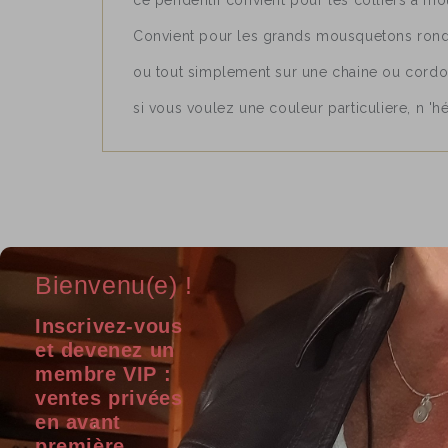
ce pendentif convient pour les colliers a mo
Convient pour les grands mousquetons ron
ou tout simplement sur une chaine ou cord
si vous voulez une couleur particuliere, n 'hé
Bienvenu(e) !
Inscrivez-vous
et devenez un
membre VIP :
Soyez la première personne à écrire un c
ventes privées
en avant
première,