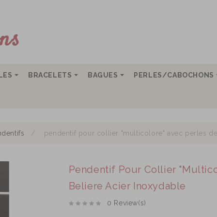
LLES
BRACELETS
BAGUES
PERLES/CABOCHONS
dentifs
pendentif pour collier "multicolore" avec perles de
Pendentif Pour Collier "multic
Beliere Acier Inoxydable
0 Review(s)