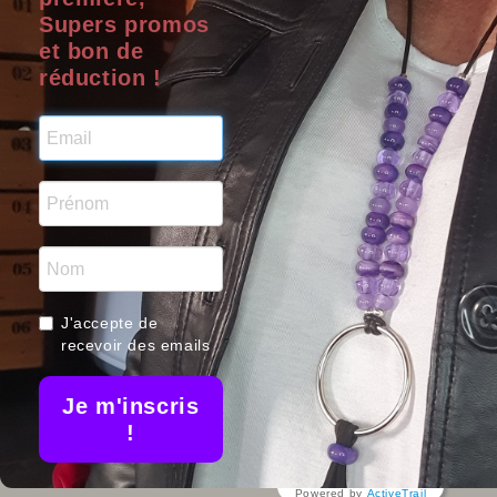
Supers promos
INFORMATIONS
LILO
et bon de
réduction !
Liloo Créations
B
41 rue magenta
84100 Orange
Prom
France
06 01 98 98 90
Nou
Nos me
contact@liloo-creations.com
bijoux ar
J'accepte de
recevoir des emails
Je m'inscris
!
© 2026 -INFOLIEN - Tous droits réservés.
Powered by
ActiveTrail