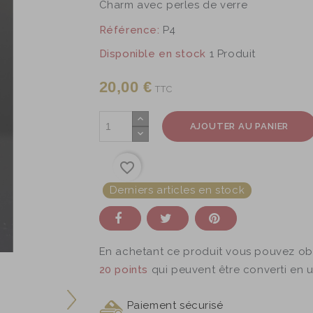
Charm avec perles de verre
Référence:
P4
Disponible en stock
1 Produit
20,00 €
TTC
AJOUTER AU PANIER
favorite_border
Derniers articles en stock
En achetant ce produit vous pouvez ob
20
points
qui peuvent être converti en 
Paiement sécurisé