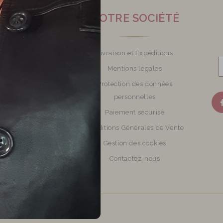
O CRÉATIONS
NOTRE SOCIÉTÉ
ijoux en verre
Livraison et Expéditions
Mon atelier
Mentions légales
otions Bijoux et
Protection des données
accessoires
personnelles
veaux produits
Paiement sécurisé
illeures ventes de
Conditions Générales de Vente
tisanaux en perles de
Gestion des cookies
verre
Contactez-nous
Plan du site