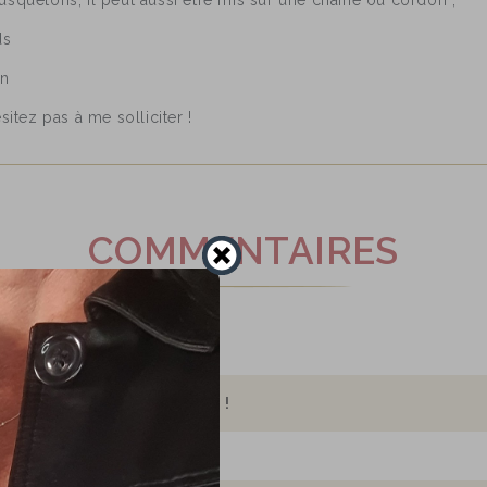
usquetons, il peut aussi etre mis sur une chaine ou cordon ,
ds
on
sitez pas à me solliciter !
COMMENTAIRES
ommentaire sur ce produit !