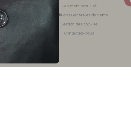
veaux produits
Paiement sécurisé
illeures ventes de
Conditions Générales de Vente
tisanaux en perles de
Gestion des cookies
verre
Contactez-nous
Plan du site