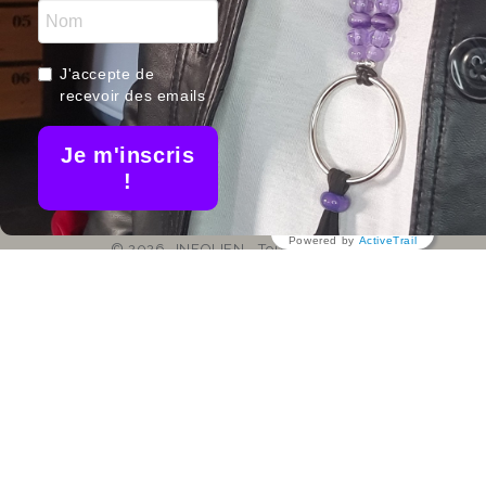
06 01 98 98 90
Nou
Nos me
contact@liloo-creations.com
J'accepte de
bijoux ar
recevoir des emails
Je m'inscris
!
Powered by
ActiveTrail
© 2026 -INFOLIEN - Tous droits réservés.