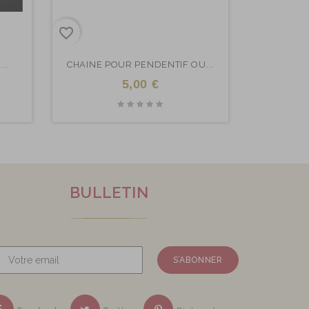
favorite_border
..
CHAINE POUR PENDENTIF OU...
5,00 €
BULLETIN