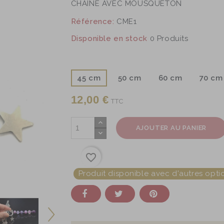
CHAINE AVEC MOUSQUETON
Référence:
CME1
Disponible en stock
0 Produits
chaine + mousqueton : 45 cm
45 cm
50 cm
60 cm
70 cm
12,00 €
TTC
AJOUTER AU PANIER
favorite_border
Produit disponible avec d'autres opti