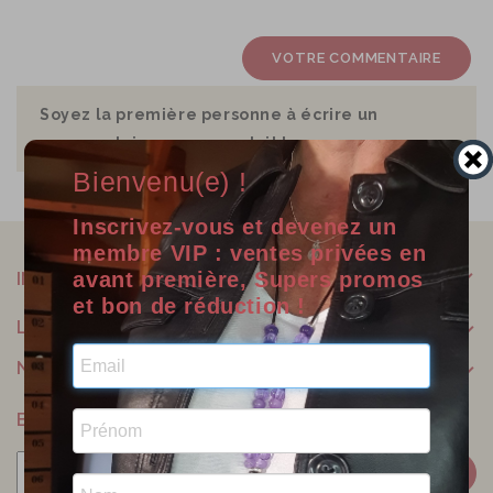
VOTRE COMMENTAIRE
Soyez la première personne à écrire un
commentaire sur ce produit !
Bienvenu(e) !
Inscrivez-vous et devenez un
membre VIP : ventes privées en
avant première, Supers promos
INFORMATIONS
et bon de réduction !
LILOO CRÉATIONS
NOTRE SOCIÉTÉ
BULLETIN