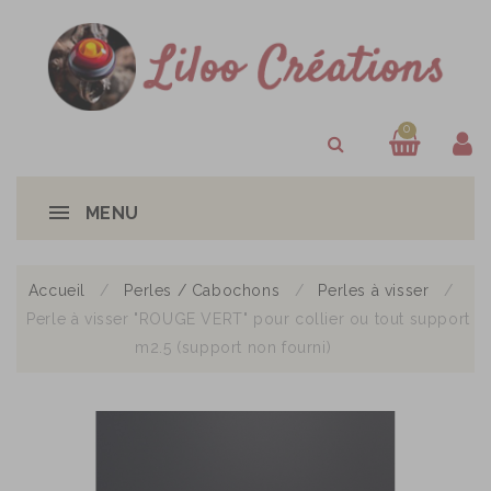
0
MENU
Accueil
Perles / Cabochons
Perles à visser
Perle à visser "ROUGE VERT" pour collier ou tout support
m2.5 (support non fourni)