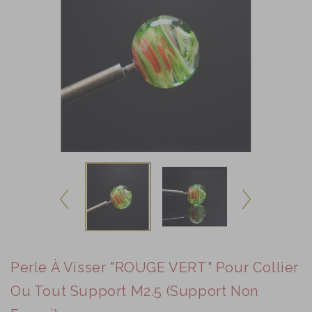
Perle À Visser "ROUGE VERT" Pour Collier
Ou Tout Support M2.5 (support Non