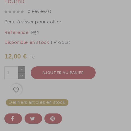
Fourni)
0 Review(s)
Perle à visser pour collier
Référence:
P52
Disponible en stock
1 Produit
12,00 €
TTC
AJOUTER AU PANIER
favorite_border
Derniers articles en stock