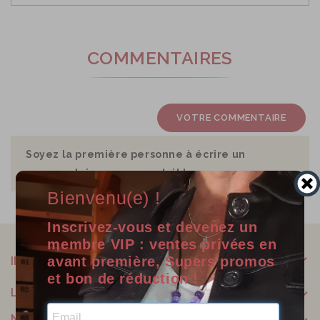
COMMENTAIRES
VOTRE COMMENTAIRE
Soyez la première personne à écrire un
commentaire sur ce produit !
Bienvenu(e) !
Inscrivez-vous et devenez un
membre VIP : ventes privées en
avant première, Supers promos
INFORMATIONS
et bon de réduction !
LILOO CRÉATIONS
NOTRE SOCIÉTÉ