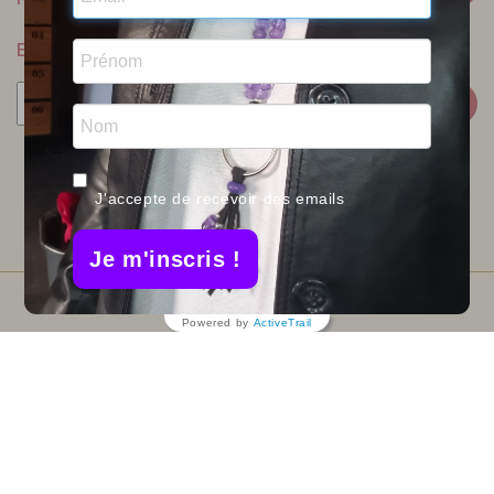
BULLETIN
Facebook
Twitter
Pinterest
J'accepte de recevoir des emails
Instagram
Je m'inscris !
Powered by
ActiveTrail
© 2026 -INFOLIEN - Tous droits réservés.