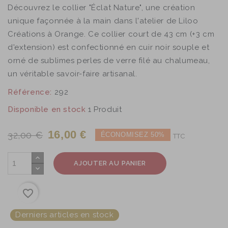
Découvrez le collier "Éclat Nature", une création
unique façonnée à la main dans l'atelier de Liloo
Créations à Orange. Ce collier court de 43 cm (+3 cm
d'extension) est confectionné en cuir noir souple et
orné de sublimes perles de verre filé au chalumeau,
un véritable savoir-faire artisanal.
Référence:
292
Disponible en stock
1 Produit
16,00 €
32,00 €
ÉCONOMISEZ 50%
TTC
AJOUTER AU PANIER
favorite_border
Derniers articles en stock