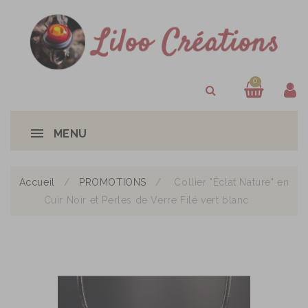
0
MENU
Accueil
PROMOTIONS
Collier "Éclat Nature" en
Cuir Noir et Perles de Verre Filé vert blanc