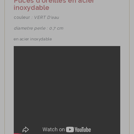
Puces d'oreilles en acier
inoxydable
couleur
: VERT D'eau
diametre perle : 0.7 cm
en acier inoxydable