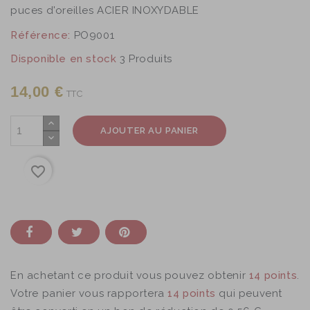
puces d'oreilles ACIER INOXYDABLE
Référence:
PO9001
Disponible en stock
3 Produits
14,00 €
TTC
AJOUTER AU PANIER
favorite_border
En achetant ce produit vous pouvez obtenir
14
points
.
Votre panier vous rapportera
14
points
qui peuvent