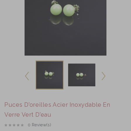
Puces D'oreilles Acier Inoxydable En
Verre Vert D'eau
0 Review(s)